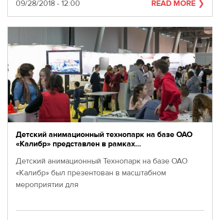
280-
Date
09/28/2018 - 12:00
READ MORE
45-
55
Moscow,
SVAO,
Godovikova
str.,
9
Alekseyevskaya
metro
station
Business
hours
Детский анимационный технопарк на базе ОАО
9:00
«Калибр» представлен в рамках…
-
Детский анимационный Технопарк на базе ОАО
18:00
Mon-
«Калибр» был презентован в масштабном
Thu.
мероприятии для
9:00
-
17:00
Fri.