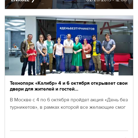
EVENTS
МЕРОПРИЯТИЯ
ABOUT KALIBR
ИНФОРМАЦИЯ
ДЛЯ
INFORMATION FOR
РЕЗИДЕНТОВ
RESIDENTS
ЛИЧНЫЙ
Moscow, SVAO, Godovikova str., 9
КАБИНЕТ
Alekseyevskaya metro station
+7 (495) 280-17-17
+7 (495) 280-45-55
+7
Технопарк «Калибр» 4 и 6 октября открывает свои
двери для жителей и гостей…
(495)
Business hours 9:00 - 18:00 Mon-Thu.
280-
9:00 - 17:00 Fri.
В Москве с 4 по 6 октября пройдет акция «День без
17-
турникетов», в рамках которой все желающие смог
17
+7
(495)