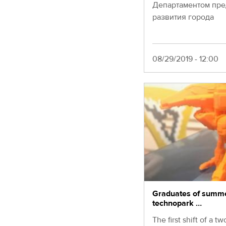
Департаментом пре
развития города
Moscow,
SVAO,
Godovikova
str.,
9
Date
08/29/2019 - 12:00
Alekseyevskaya
metro
station
Business
hours
9:00
-
18:00
Mon-
Thu.
9:00
-
17:00
Graduates of summer
Fri.
technopark …
The first shift of a 