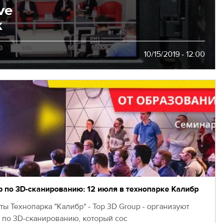
ve
k
10/15/2019 - 12:00
 по 3D-сканированию: 12 июля в технопарке Калибр
ты Технопарка "Калибр" - Top 3D Group - организуют
 по 3D-сканированию, который сос