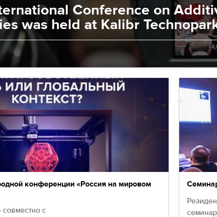
ternational Conference on Additi
es was held at Kalibr Technopar
родной конференции «Россия на мировом
Семинар
Резиден
 совместно с
семинар