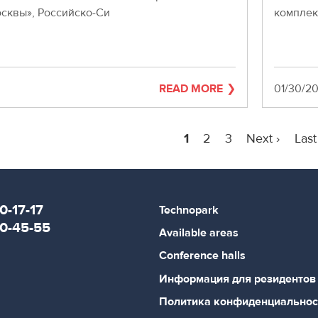
осквы», Российско-Си
комплек
READ MORE
Date
01/30/20
Current
1
Page
2
Page
3
Next
Next ›
Last
Last
page
page
pag
0-17-17
Technopark
80-45-55
Available areas
Conference halls
Информация для резидентов
Политика конфиденциальнос