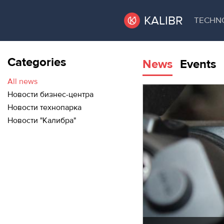
KALIBR
TECHN
Categories
News
Events
VACANT
VACANT AREAS
AREAS
All news
Новости бизнес-центра
TECHNOPARK
Новости технопарка
ТЕХНОПАРК
Новости "Калибра"
RENT A SPACE
КОНФЕРЕНЦ-
ЗАЛЫ
CONFERENCE HALLS
НОВОСТИ
NEWS
О
EVENTS
КАЛИБРЕ
ABOUT KALIBR
МЕРОПРИЯТИЯ