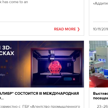
k has come to an
«Аддити
READ MORE
Date
10/11/201
АЛИБР" СОСТОИТСЯ III МЕЖДУНАРОДНАЯ
Выставо
О…
посеща
совместно с ГБУ «Агентство промышленного
23–26 я