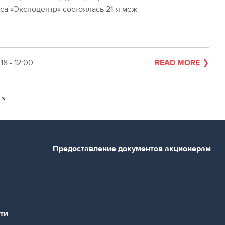
са «Экспоцентр» состоялась 21-я меж
18 - 12:00
READ MORE
 »
e
Предоставление документов акционерам
ти