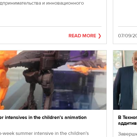
дпринимательства и инновационного
READ MORE
Date
07/09/20
 intensives in the children's animation
В Техно
аддитив
two-week summer intensive in the children's
Заверши