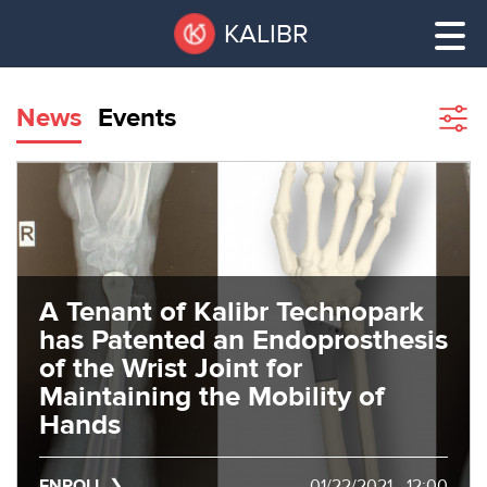
Skip
Pause
KALIBR
to
all
main
sliders
content
News
Events
Sho
filte
VACANT
AREAS
VACANT AREAS
ТЕХНОПАРК
TECHNOPARK
A Tenant of Kalibr Technopark
КОНФЕРЕНЦ-
has Patented an Endoprosthesis
RENT A SPACE
ЗАЛЫ
of the Wrist Joint for
Maintaining the Mobility of
НОВОСТИ
CONFERENCE HALLS
Hands
О
NEWS
КАЛИБРЕ
ENROLL
01/22/2021 - 12:00