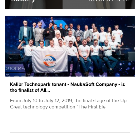
EVENTS
МЕРОПРИЯТИЯ
ABOUT KALIBR
ИНФОРМАЦИЯ
ДЛЯ
INFORMATION FOR
РЕЗИДЕНТОВ
RESIDENTS
ЛИЧНЫЙ
Moscow, SVAO, Godovikova str., 9
КАБИНЕТ
Alekseyevskaya metro station
+7 (495) 280-17-17
+7 (495) 280-45-55
+7
Kalibr Technopark tenant - NaukaSoft Company - is
the finalist of All…
(495)
Business hours 9:00 - 18:00 Mon-Thu.
280-
9:00 - 17:00 Fri.
From July 10 to July 12, 2019, the final stage of the Up
17-
Great technology competition “The First Ele
17
+7
(495)