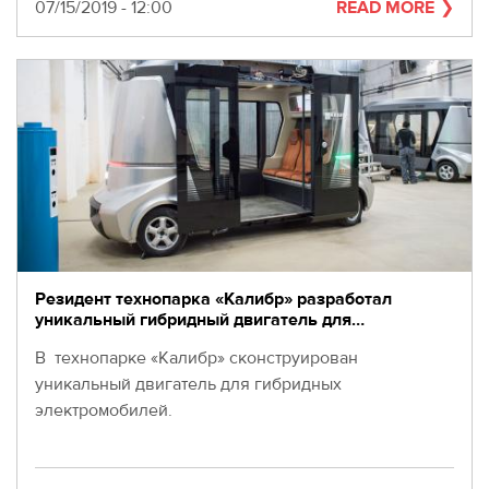
280-
Date
07/15/2019 - 12:00
READ MORE
45-
55
Moscow,
SVAO,
Godovikova
str.,
9
Alekseyevskaya
metro
station
Business
hours
Резидент технопарка «Калибр» разработал
9:00
уникальный гибридный двигатель для…
-
В технопарке «Калибр» сконструирован
18:00
Mon-
уникальный двигатель для гибридных
Thu.
электромобилей.
9:00
-
17:00
Fri.