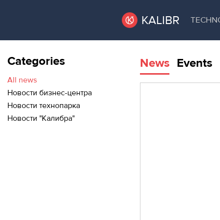
KALIBR
TECHN
Categories
News
Events
VACANT
VACANT AREAS
AREAS
All news
Новости бизнес-центра
TECHNOPARK
Новости технопарка
ТЕХНОПАРК
Новости "Калибра"
RENT A SPACE
КОНФЕРЕНЦ-
ЗАЛЫ
CONFERENCE HALLS
НОВОСТИ
NEWS
О
EVENTS
КАЛИБРЕ
ABOUT KALIBR
МЕРОПРИЯТИЯ