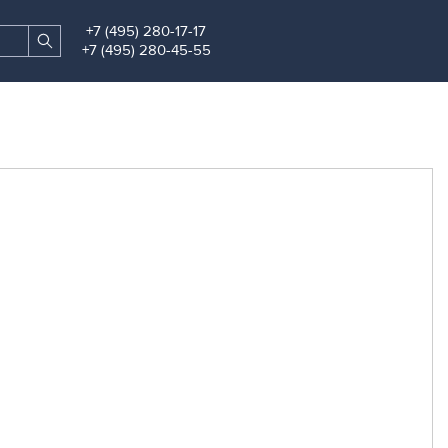
+7 (495) 280-17-17
Search
Find
+7 (495) 280-45-55
site