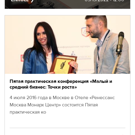
EVENTS
МЕРОПРИЯТИЯ
ABOUT KALIBR
ИНФОРМАЦИЯ
ДЛЯ
INFORMATION FOR
РЕЗИДЕНТОВ
RESIDENTS
ЛИЧНЫЙ
Moscow, SVAO, Godovikova str., 9
КАБИНЕТ
Alekseyevskaya metro station
+7 (495) 280-17-17
+7 (495) 280-45-55
+7
Пятая практическая конференция «Малый и
средний бизнес: Точки роста»
(495)
Business hours 9:00 - 18:00 Mon-Thu.
280-
9:00 - 17:00 Fri.
4 июля 2016 года в Москве в Отеле «Ренессанс
17-
Москва Монарх Центр» состоится Пятая
17
практическая ко
+7
(495)