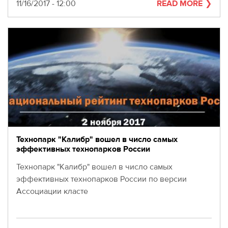
280-
Date
11/16/2017 - 12:00
READ MORE
45-
55
Moscow,
SVAO,
Godovikova
str.,
9
Alekseyevskaya
metro
station
Business
hours
Технопарк "Калибр" вошел в число самых
9:00
эффективных технопарков России
-
Технопарк "Калибр" вошел в число самых
18:00
Mon-
эффективных технопарков России по версии
Thu.
Ассоциации класте
9:00
-
17:00
Fri.