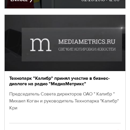
EVENTS
МЕРОПРИЯТИЯ
ABOUT KALIBR
ИНФОРМАЦИЯ
ДЛЯ
INFORMATION FOR
РЕЗИДЕНТОВ
RESIDENTS
ЛИЧНЫЙ
Moscow, SVAO, Godovikova str., 9
КАБИНЕТ
Alekseyevskaya metro station
+7 (495) 280-17-17
+7 (495) 280-45-55
+7
Технопарк "Калибр" принял участие в бизнес-
диалоге на радио "МедиаМетрикс"
(495)
Business hours 9:00 - 18:00 Mon-Thu.
280-
9:00 - 17:00 Fri.
Председатель Совета директоров ОАО " Калибр "
17-
Михаил Коган и руководитель Технопарка "Калибр"
17
Кри
+7
(495)