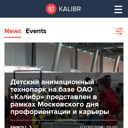
Skip
Pause
KALIBR
to
all
main
sliders
content
News
Events
Sho
filte
VACANT
AREAS
VACANT AREAS
ТЕХНОПАРК
TECHNOPARK
Детский анимационный
КОНФЕРЕНЦ-
технопарк на базе ОАО
RENT A SPACE
ЗАЛЫ
«Калибр» представлен в
рамках Московского дня
НОВОСТИ
CONFERENCE HALLS
профориентации и карьеры
О
NEWS
КАЛИБРЕ
ENROLL
02/20/2018 - 12:00