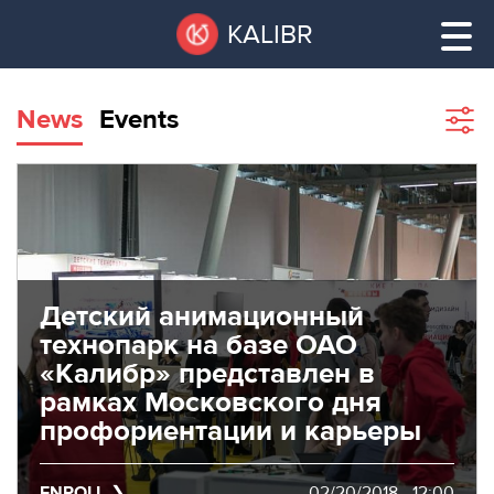
Skip
Pause
KALIBR
to
all
main
sliders
content
News
Events
Sho
filte
VACANT
AREAS
VACANT AREAS
ТЕХНОПАРК
TECHNOPARK
Детский анимационный
КОНФЕРЕНЦ-
технопарк на базе ОАО
RENT A SPACE
ЗАЛЫ
«Калибр» представлен в
рамках Московского дня
НОВОСТИ
CONFERENCE HALLS
профориентации и карьеры
О
NEWS
КАЛИБРЕ
ENROLL
02/20/2018 - 12:00