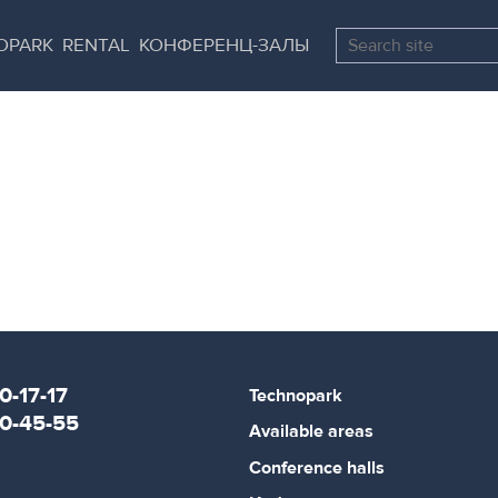
Skip
Pause
to
all
OPARK
RENTAL
КОНФЕРЕНЦ-ЗАЛЫ
main
sliders
content
0-17-17
Technopark
80-45-55
Available areas
Conference halls