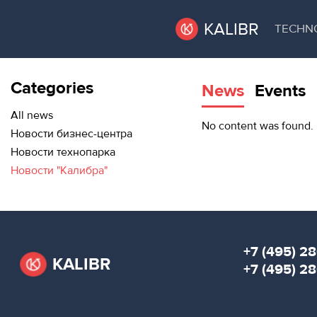
KALIBR
TECHN
Categories
News
Events
VACANT
VACANT AREAS
AREAS
All news
No content was found.
Новости бизнес-центра
TECHNOPARK
Новости технопарка
ТЕХНОПАРК
Новости "Калибра"
RENT A SPACE
КОНФЕРЕНЦ-
ЗАЛЫ
CONFERENCE HALLS
НОВОСТИ
NEWS
+7 (495) 28
KALIBR
О
+7 (495) 2
EVENTS
КАЛИБРЕ
ABOUT KALIBR
МЕРОПРИЯТИЯ