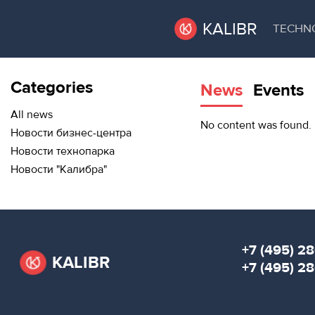
KALIBR
TECHN
Categories
News
Events
VACANT
VACANT AREAS
AREAS
All news
No content was found.
Новости бизнес-центра
TECHNOPARK
Новости технопарка
ТЕХНОПАРК
Новости "Калибра"
RENT A SPACE
КОНФЕРЕНЦ-
ЗАЛЫ
CONFERENCE HALLS
НОВОСТИ
NEWS
+7 (495) 28
KALIBR
О
+7 (495) 2
EVENTS
КАЛИБРЕ
ABOUT KALIBR
МЕРОПРИЯТИЯ