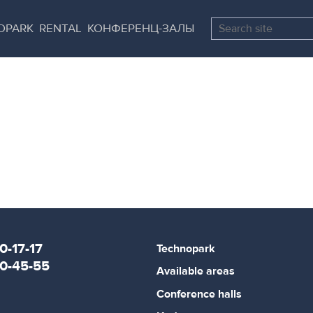
Skip
Pause
to
all
OPARK
RENTAL
КОНФЕРЕНЦ-ЗАЛЫ
main
sliders
content
0-17-17
Technopark
80-45-55
Available areas
Conference halls