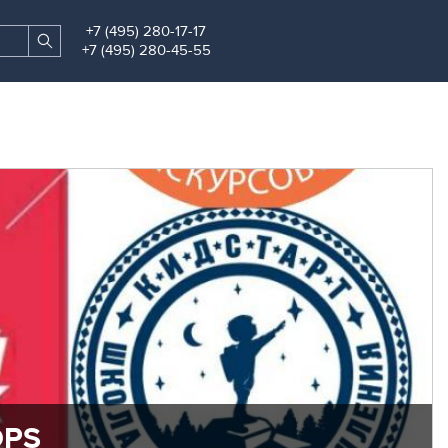
+7 (495) 280-17-17
Search
Find
+7 (495) 280-45-55
site
OPS