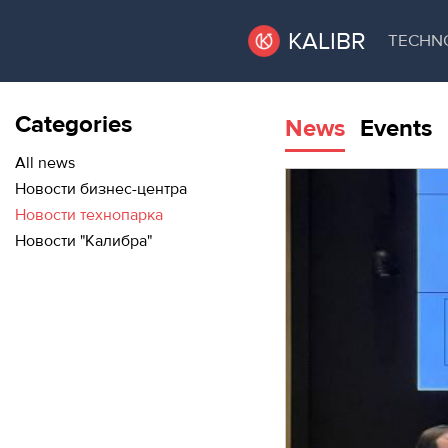
KALIBR
TECHN
Categories
News
Events
VACANT
VACANT AREAS
AREAS
All news
Новости бизнес-центра
TECHNOPARK
Новости технопарка
ТЕХНОПАРК
Новости "Калибра"
RENT A SPACE
КОНФЕРЕНЦ-
ЗАЛЫ
CONFERENCE HALLS
НОВОСТИ
NEWS
О
EVENTS
КАЛИБРЕ
ABOUT KALIBR
МЕРОПРИЯТИЯ