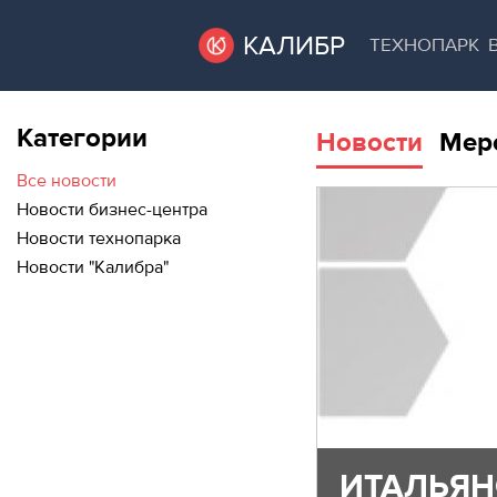
КАЛИБР
ТЕХНОПАРК
Категории
Новости
Мер
ВАКАНТНЫЕ
ВАКАНТНЫЕ ПЛОЩАДИ
ПЛОЩАДИ
Все новости
Новости бизнес-центра
ТЕХНОПАРК
Новости технопарка
ТЕХНОПАРК
Новости "Калибра"
АРЕНДА ПОМЕЩЕНИЙ
КОНФЕРЕНЦ-
ЗАЛЫ
КОНФЕРЕНЦ-ЗАЛЫ
НОВОСТИ
НОВОСТИ
О
МЕРОПРИЯТИЯ
КАЛИБРЕ
О КАЛИБРЕ
ИТАЛЬЯН
МЕРОПРИЯТИЯ