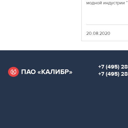
модной индустрии 
Москва,
СВАО,
ул.
Годовикова,
9
Дата
20.08.2020
Станция
метро
Алексеевская
Режим
работы
+7 (495) 28
9:00
ПАО «КАЛИБР»
+7 (495) 2
-
18:00
Пн-
Чт.
9:00
-
17:00
Пт.