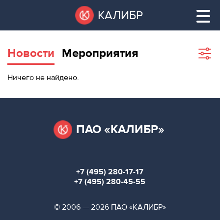
Перейти
Остановить
КАЛИБР
к
все
основному
слайдеры
содержанию
Новости
Мероприятия
Sho
filte
ВАКАНТНЫЕ
Ничего не найдено.
ПЛОЩАДИ
ВАКАНТНЫЕ ПЛОЩАДИ
ТЕХНОПАРК
ТЕХНОПАРК
ПАО «КАЛИБР»
КОНФЕРЕНЦ-
АРЕНДА ПОМЕЩЕНИЙ
ЗАЛЫ
+7 (495) 280-17-17
НОВОСТИ
КОНФЕРЕНЦ-ЗАЛЫ
+7 (495) 280-45-55
О
НОВОСТИ
© 2006 — 2026 ПАО «КАЛИБР»
КАЛИБРЕ