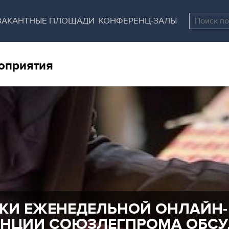
Перейти
Остановить
к
все
ВАКАНТНЫЕ ПЛОЩАДИ
КОНФЕРЕНЦ-ЗАЛЫ
основному
слайдеры
содержанию
оприятия
КИ ЕЖЕНЕДЕЛЬНОЙ ОНЛАЙН-
ЕНЦИИ СОЮЗЛЕГПРОМА ОБС