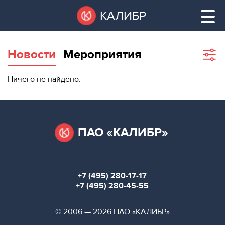
Перейти
Остановить
КАЛИБР
к
все
основному
слайдеры
содержанию
Новости
Мероприятия
Sho
filte
ВАКАНТНЫЕ
Ничего не найдено.
ПЛОЩАДИ
ВАКАНТНЫЕ ПЛОЩАДИ
ТЕХНОПАРК
ТЕХНОПАРК
ПАО «КАЛИБР»
КОНФЕРЕНЦ-
АРЕНДА ПОМЕЩЕНИЙ
ЗАЛЫ
+7 (495) 280-17-17
НОВОСТИ
КОНФЕРЕНЦ-ЗАЛЫ
+7 (495) 280-45-55
О
НОВОСТИ
© 2006 — 2026 ПАО «КАЛИБР»
КАЛИБРЕ