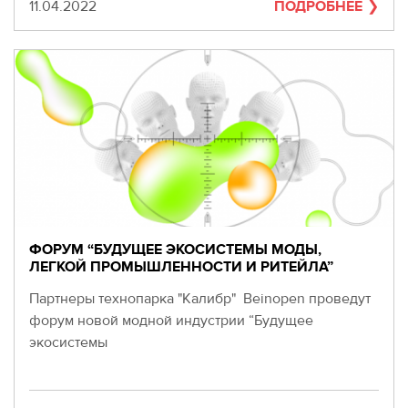
280-
Дата
11.04.2022
ПОДРОБНЕЕ
45-
55
Москва,
СВАО,
ул.
Годовикова,
9
Станция
метро
Алексеевская
Режим
работы
ФОРУМ “БУДУЩЕЕ ЭКОСИСТЕМЫ МОДЫ,
9:00
ЛЕГКОЙ ПРОМЫШЛЕННОСТИ И РИТЕЙЛА”
-
Партнеры технопарка "Калибр" Beinopen проведут
18:00
Пн-
форум новой модной индустрии “Будущее
Чт.
экосистемы
9:00
-
17:00
Пт.