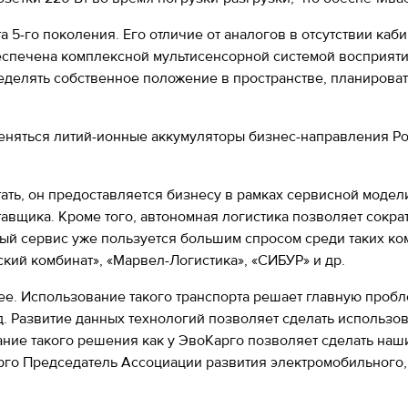
 5-го поколения. Его отличие от аналогов в отсутствии каб
еспечена комплексной мультисенсорной системой восприят
еделять собственное положение в пространстве, планирова
меняться литий-ионные аккумуляторы бизнес-направления Р
ть, он предоставляется бизнесу в рамках сервисной модели 
вщика. Кроме того, автономная логистика позволяет сократ
ый сервис уже пользуется большим спросом среди таких комп
кий комбинат», «Марвел-Логистика», «СИБУР» и др.
ее. Использование такого транспорта решает главную пробл
т.д. Развитие данных технологий позволяет сделать использ
ние такого решения как у ЭвоКарго позволяет сделать наш
го Председатель Ассоциации развития электромобильного, 