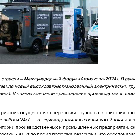
ой отрасли – Международный форум «Атомэкспо-2024». В рам
авила новый высокоавтоматизированный электрический груз
ной. В планах компании - расширение производства и помо
грузовик осуществляет перевозки грузов на территории пр
работы 24/7. Его грузоподъемность составляет 2 тонны, а д
ритории производственных и промышленных предприятий, ск
розетки 220 Вт во время погрузки-разгрузки, что обеспечив