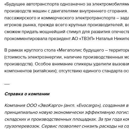
«Будущее автотранспорта однозначно за электромобилями
производств машин с двигателями внутреннего сгорания
пассажирского и коммерческого электротранспорта – за
игроков рынка, прежде всего крупных производителей, во
сможем придать мощнейший стимул для развития отечестве
прокомментировала президент АО «ТВЭЛ» Наталья Никип
В рамках круглого стола «Мегаполис будущего – террито
(стоимость электроэнергии, наличие производственных 
производств). Особое внимание спикеры уделили вызовам,
компонентов (китайских); отсутствию единого стандарта о
__
Справка о компании
Компания ООО «ЭвоКарго» (англ. «Evocargo»), созданная 
принципиально новую экономически эффективную логисти
складских и производственных площадках. За три года к
грузоперевозок. Сервис позволяет снизить расходы на с