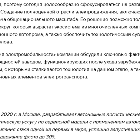
, поэтому сегодня целесообразно сфокусироваться на разви
. Создание полноценной отрасли электродвижения, включа
дача общенационального масштаба. Ее решение возможно то
круг которых вырастет экосистема из многочисленных комп
нного автопрома, а также обеспечить технологический суве
елова.
рия электромобильности» компании обсудили ключевые факт
мощностей заводов, функционирующих после ухода зарубежн
 с которыми сталкивается технология на данном этапе, а т
сновных элементов электротранспорта.
в 2020 г. в Москве, разрабатывает автономные логистическ
ческую услугу по сервисной модели с применением автоно
омпания стала одной из первых в мире, успешно запустивши
одержание флота до 30%.