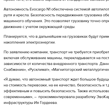
Moscow,
Автономность Evocargo N1 обеспечена системой автопилота
SVAO,
руля и кресла. Безопасность передвижения грузовика об
Godovikova
машинного обучения. Это позволяет грузовику точно опр
str.,
9
движение с учетом окружающей среды.
Alekseyevskaya
metro
Планируется, что в дальнейшем на грузовиках будут при
station
накопления электроэнергии.
Business
По заявлению компании, транспорт не требуется приобрета
hours
включая обслуживание машины, перекладывается на поста
9:00
-
зависимости от количества внедренного транспорта. Данн
18:00
Снабжение», «Русклимат», «Магнитогорский металлургичес
Mon-
Thu.
«Я думаю, что автономный транспорт ждет большое будущ
9:00
на стоимость перевозки, на ее качество, безопасность и 
-
17:00
эффективным и повысить безопасность. Также использова
Fri.
современными», – прокомментировала разработку ЭвоКар
инфраструктуры Ия Гордеева.