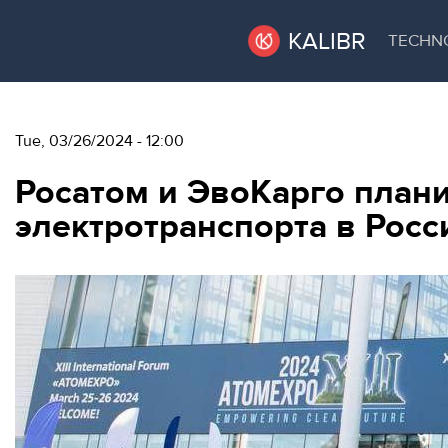
KALIBR
TECHN
VACANT
VACANT AREAS
Tue, 03/26/2024 - 12:00
AREAS
Росатом и ЭвоКарго план
TECHNOPARK
электротранспорта в Росс
ТЕХНОПАРК
RENT A SPACE
КОНФЕРЕНЦ-
ЗАЛЫ
CONFERENCE HALLS
НОВОСТИ
NEWS
О
EVENTS
КАЛИБРЕ
ABOUT KALIBR
МЕРОПРИЯТИЯ