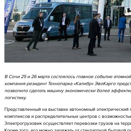
ИНФОРМАЦИЯ
INFORMATION FOR
RESIDENTS
ДЛЯ
РЕЗИДЕНТОВ
Moscow, SVAO, Godovikova str., 9
ЛИЧНЫЙ
Alekseyevskaya metro station
КАБИНЕТ
+7 (495) 280-17-17
+7 (495) 280-45-55
+7
Business hours 9:00 - 18:00 Mon-Thu.
(495)
9:00 - 17:00 Fri.
280-
В Сочи 25 и 26 марта состоялось главное событие атомн
17-
компания-резидент Технопарка «Калибр» ЭвоКарго предст
17
позволило сделать машину экономически более эффектив
логистику.
+7
(495)
Представленный на выставке автономный электрический 
280-
комплексов и распределительных центров с возможностью 
45-
Электрогрузовик осуществляет перевозки грузов на тер
55
Кроме того, его можно заряжать от стандартной бытовой 