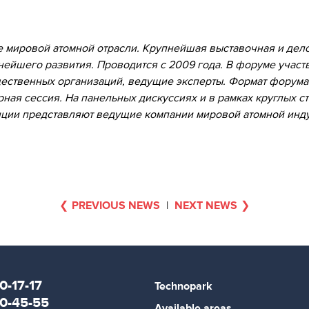
ировой атомной отрасли. Крупнейшая выставочная и дело
нейшего развития. Проводится с 2009 года. В форуме учас
щественных организаций, ведущие эксперты. Формат форума
ная сессия. На панельных дискуссиях и в рамках круглых с
енции представляют ведущие компании мировой атомной инду
PREVIOUS NEWS
|
NEXT NEWS
0-17-17
Technopark
80-45-55
Available areas