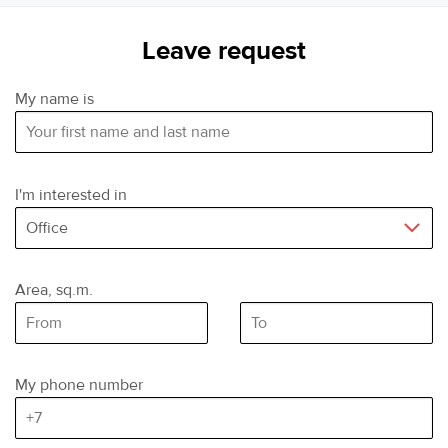
кв.м., высотность помещения 4 метра. Полы - бетон,
Leave request
ворота в пол.
НДС в размере 22% входит в указанную ставку.
My name is
Дополнительно оплачивается электроэнергия.
I'm interested in
Area, sq.m.
(minimum area)
Area, sq.m
(maximum area)
My phone number