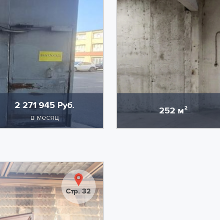
2 271 945 Руб.
252 м²
тоимость
Область
в месяц
омещения - более 10
Предлагаем в аренду помещ
ъездные ворота: ширина 4
Помещение имеет два вход
нспорта. Выделенная
пожарной сигнализации. У
территории.
Стр. 32
ительно оплачивается
НДС в размере 22% входит
электроэнергия.