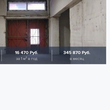
16 470 Руб.
345 870 Руб.
Стоимость
Стоимость
за 1 м² в год
в месяц
ение 252 кв.м. без отопления на 1 этаже под склад.
а шириной 2.57 м. и оборудовано системами охранной и
добный подъезд фуры и вместительная парковка на
 в указанную ставку. Дополнительно оплачивается