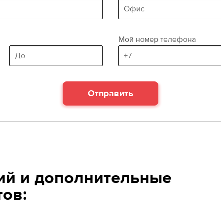
a)
Мой номер телефона
Area, sq.m
(maximum area)
Отправить
й и дополнительные
тов: