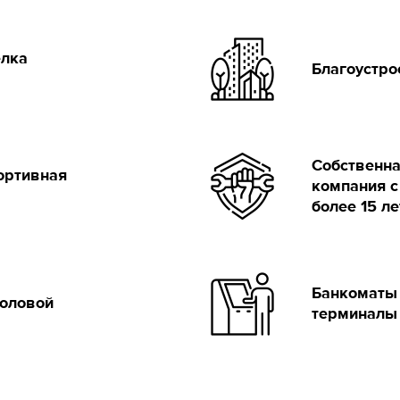
елка
Благоустро
Собственн
ортивная
компания с
более 15 ле
Банкоматы
толовой
терминалы