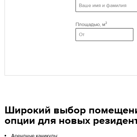
Площадью, м²
(minimum are
Широкий выбор помещени
опции для новых резиден
Арендные каникулы;