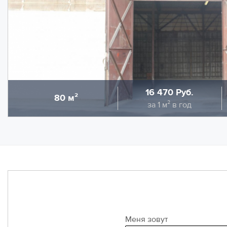
16 470 Руб.
80 м²
Область
Стоимость
С
за 1 м² в год
Предлагаем в аренду холодный склад площадью 80 кв.м
4 метра. Полы - бетон, ворота в пол.
НДС в размере 22% входит в указанную ставку. Дополн
электроэнергия.
Меня зовут