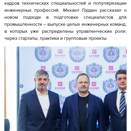
280-
кадров технических специальностей и популяризации
45-
инженерных профессий.
Михаил Гордин
рассказал о
55
новом подходе в подготовке специалистов для
промышленности – выпуске целых инженерных команд,
Москва,
СВАО,
в которых уже распределены управленческие роли,
ул.
через стартапы, практики и групповые проекты.
Годовикова,
9
Станция
метро
Алексеевская
Режим
работы
9:00
-
18:00
Пн-
Чт.
9:00
-
17:00
Пт.