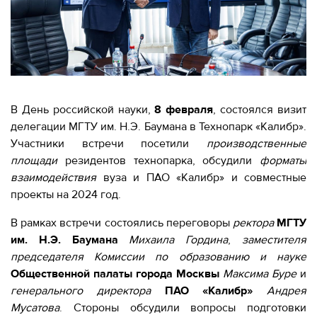
МЕРОПРИЯТИЯ
МЕРОПРИЯТИЯ
О КАЛИБРЕ
ИНФОРМАЦИЯ
ДЛЯ
ИНФОРМАЦИЯ ДЛЯ
РЕЗИДЕНТОВ
РЕЗИДЕНТОВ
В День российской науки,
8 февраля
, состоялся визит
ЛИЧНЫЙ
делегации МГТУ им. Н.Э. Баумана в Технопарк «Калибр».
Москва, СВАО, ул. Годовикова, 9
КАБИНЕТ
Участники встречи посетили
производственные
Станция метро Алексеевская
площади
резидентов технопарка, обсудили
форматы
+7 (495) 280-17-17
взаимодействия
вуза и ПАО «Калибр» и совместные
+7 (495) 280-45-55
+7
проекты на 2024 год.
(495)
Режим работы 9:00 - 18:00 Пн-Чт.
280-
В рамках встречи состоялись переговоры
ректора
МГТУ
9:00 - 17:00 Пт.
17-
им. Н.Э. Баумана
Михаила Гордина
,
заместителя
17
председателя Комиссии по образованию и науке
Общественной палаты города Москвы
Максима Буре
и
+7
генерального директора
ПАО «Калибр»
Андрея
(495)
Мусатова
. Стороны обсудили вопросы подготовки