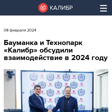
Перейти
Остановить
КАЛИБР
к
все
основному
слайдеры
содержанию
08 февраля 2024
ВАКАНТНЫЕ
Бауманка и Технопарк
ПЛОЩАДИ
ВАКАНТНЫЕ ПЛОЩАДИ
«Калибр» обсудили
взаимодействие в 2024 году
ТЕХНОПАРК
ТЕХНОПАРК
КОНФЕРЕНЦ-
АРЕНДА ПОМЕЩЕНИЙ
ЗАЛЫ
НОВОСТИ
КОНФЕРЕНЦ-ЗАЛЫ
О
НОВОСТИ
КАЛИБРЕ