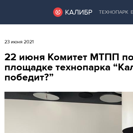
КАЛИБР
ТЕХНОПАРК
ВАКАНТНЫЕ
ВАКАНТНЫЕ ПЛОЩАДИ
23 июня 2021
ПЛОЩАДИ
22 июня Комитет МТПП п
ТЕХНОПАРК
площадке технопарка “Кал
ТЕХНОПАРК
победит?”
АРЕНДА ПОМЕЩЕНИЙ
КОНФЕРЕНЦ-
ЗАЛЫ
КОНФЕРЕНЦ-ЗАЛЫ
НОВОСТИ
НОВОСТИ
О
МЕРОПРИЯТИЯ
КАЛИБРЕ
О КАЛИБРЕ
МЕРОПРИЯТИЯ