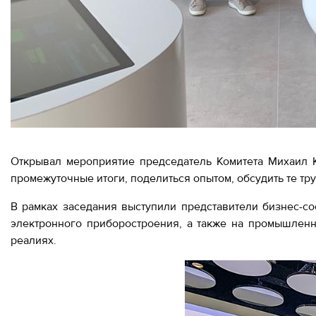
Москва,
СВАО,
ул.
Годовикова,
9
Станция
метро
Алексеевская
Режим
работы
Открывал мероприятие председатель Комитета Михаил К
9:00
промежуточные итоги, поделиться опытом, обсудить те тр
-
18:00
В рамках заседания выступили представители бизнес-со
Пн-
Чт.
электронного приборостроения, а также на промышленн
9:00
реалиях.
-
17:00
Пт.