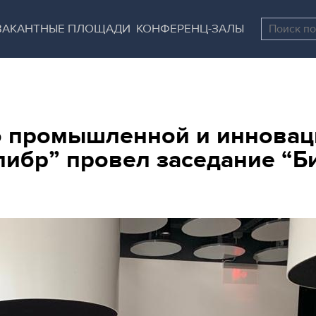
Перейти
Остановить
к
все
ВАКАНТНЫЕ ПЛОЩАДИ
КОНФЕРЕНЦ-ЗАЛЫ
основному
слайдеры
содержанию
о промышленной и инновац
ибр” провел заседание “Би