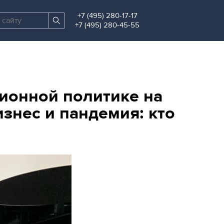
+7 (495) 280-17-17
Поиск
Найти
+7 (495) 280-45-55
по
сайту
ионной политике на
знес и пандемия: кто