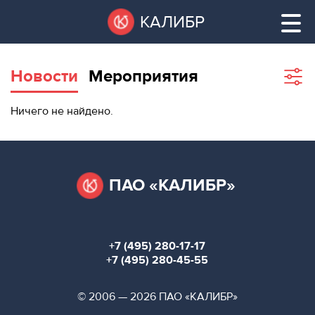
Перейти
Остановить
КАЛИБР
к
все
основному
слайдеры
содержанию
Новости
Мероприятия
Sho
filte
ВАКАНТНЫЕ
Ничего не найдено.
ПЛОЩАДИ
ВАКАНТНЫЕ ПЛОЩАДИ
ТЕХНОПАРК
ТЕХНОПАРК
ПАО «КАЛИБР»
КОНФЕРЕНЦ-
АРЕНДА ПОМЕЩЕНИЙ
ЗАЛЫ
+7 (495) 280-17-17
НОВОСТИ
КОНФЕРЕНЦ-ЗАЛЫ
+7 (495) 280-45-55
О
НОВОСТИ
© 2006 — 2026 ПАО «КАЛИБР»
КАЛИБРЕ